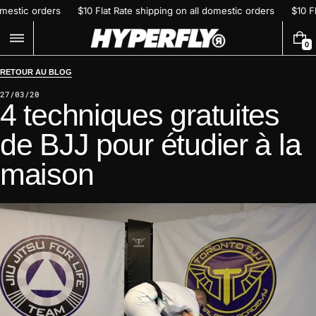
Passer
 domestic orders
$10 Flat Rate shipping on all domestic orders
$10 
au
contenu
0
0
A
R
RETOUR AU BLOG
T
27/03/20
I
4 techniques gratuites
C
L
E
de BJJ pour étudier à la
maison